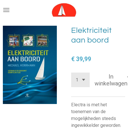
Ga
direct
naar
de
Elektriciteit
hoofdinhoud
aan boord
€ 39,99
In
winkelwagen
Electra is met het
toenemen van de
mogelijkheden steeds
ingewikkelder geworden.