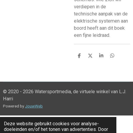
verdiepen in de
technische aanpak van de
elektrische systemen aan
boord heeft aan dit boek
een fijne leidraad.
D
D
S
D
e
e
h
e
l
e
a
l
e
l
r
e
n
e
n
© 2020 - 2026 Watersportmedia, de virtuele winkel van L.J.
Harri
Powered by
JouwWeb
Deze website gebruikt cookies voor analyse-
doeleinden en/of het tonen van advertenties. Door