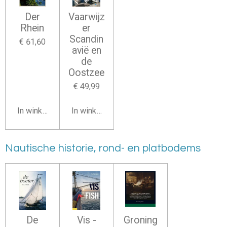
Der
Vaarwijz
Rhein
er
Scandin
€ 61,60
avië en
de
Oostzee
€ 49,99
In winkelwagen
In winkelwagen
Nautische historie, rond- en platbodems
De
Vis -
Groning