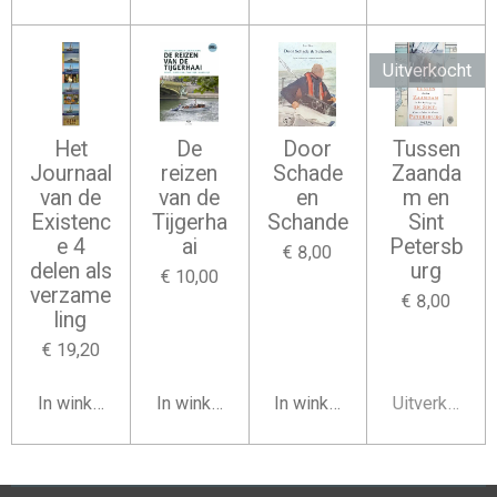
Uitverkocht
Het
De
Door
Tussen
Journaal
reizen
Schade
Zaanda
van de
van de
en
m en
Existenc
Tijgerha
Schande
Sint
e 4
ai
Petersb
€ 8,00
delen als
urg
€ 10,00
verzame
€ 8,00
ling
€ 19,20
In winkelwagen
In winkelwagen
In winkelwagen
Uitverkocht