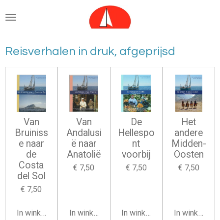
Ga
direct
naar
de
Reisverhalen in druk, afgeprijsd
hoofdinhoud
Van
Van
De
Het
Bruiniss
Andalusi
Hellespo
andere
e naar
ë naar
nt
Midden-
de
Anatolië
voorbij
Oosten
Costa
€ 7,50
€ 7,50
€ 7,50
del Sol
€ 7,50
In winkelwagen
In winkelwagen
In winkelwagen
In winkelwag