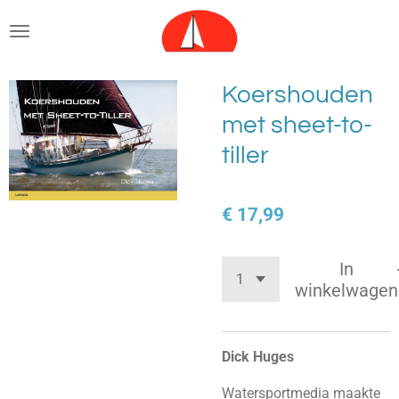
Ga
direct
naar
de
Koershouden
hoofdinhoud
met sheet-to-
tiller
€ 17,99
In
winkelwagen
Dick Huges
Watersportmedia maakte