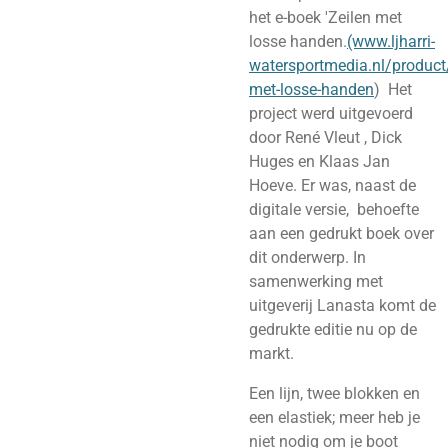
het e-boek 'Zeilen met
losse handen.
(www.ljharri-
watersportmedia.nl/product
met-losse-handen
) Het
project werd uitgevoerd
door René Vleut , Dick
Huges en Klaas Jan
Hoeve. Er was, naast de
digitale versie, behoefte
aan een gedrukt boek over
dit onderwerp. In
samenwerking met
uitgeverij Lanasta komt de
gedrukte editie nu op de
markt.
Een lijn, twee blokken en
een elastiek; meer heb je
niet nodig om je boot