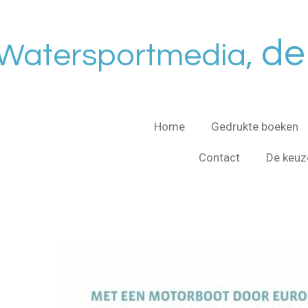
Ga
direct
de 
Watersportmedia,
naar
de
hoofdinhoud
Home
Gedrukte boeken
Contact
De keuz