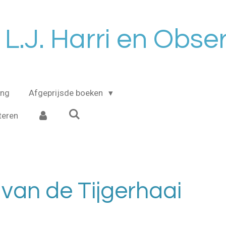
 L.J. Harri en Obse
ing
Afgeprijsde boeken
teren
 van de Tijgerhaai