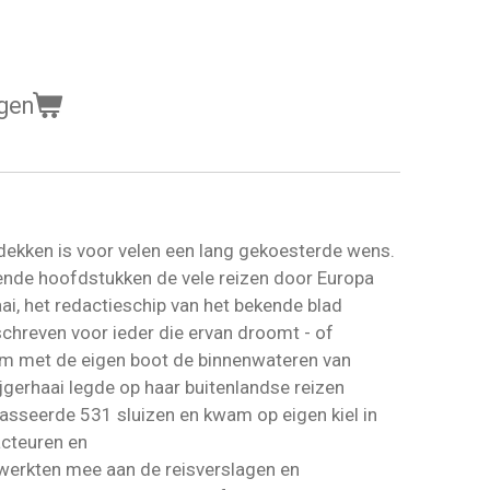
gen
n
ekken is voor velen een lang gekoesterde wens.
kende hoofdstukken de vele reizen door Europa
i, het redactieschip van het bekende blad
chreven voor ieder die ervan droomt - of
om met de eigen boot de binnenwateren van
jgerhaai legde op haar buitenlandse reizen
passeerde 531 sluizen en kwam op eigen kiel in
acteuren en
werkten mee aan de reisverslagen en