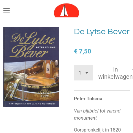
Ga
direct
naar
de
De Lytse Bever
hoofdinhoud
€ 7,50
In
winkelwagen
Peter Tolsma
Van bijlbrief tot varend
monument
Oorspronkelijk in 1820