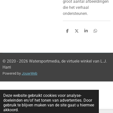
groot aantal afbeeldingen
die het verhaal
ondersteunen.
D
D
S
D
e
e
h
e
l
e
a
l
e
l
r
e
n
e
n
© 2020 - 2026 Watersportmedia, de virtuele winkel van L.J.
Harri
Powered by
JouwWeb
Deze website gebruikt cookies voor analyse-
doeleinden en/of het tonen van advertenties. Door
gebruik te blijven maken van de site gaat u hiermee
akkoord.