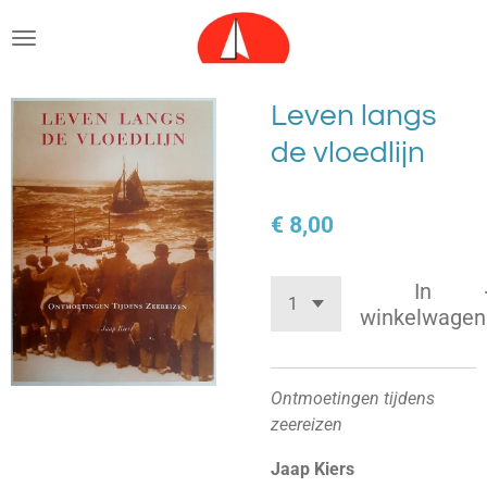
Ga
direct
naar
de
Leven langs
hoofdinhoud
de vloedlijn
€ 8,00
In
winkelwagen
Ontmoetingen tijdens
zeereizen
Jaap Kiers